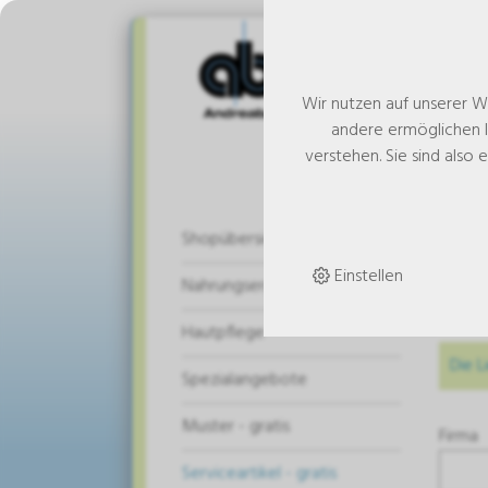
Wir nutzen auf unserer W
andere ermöglichen I
verstehen. Sie sind also 
Bes
Shopübersicht
Mus
Einstellen
Nahrungsergänzung
Hautpflege
Die L
Spezialangebote
Muster - gratis
Firma
Serviceartikel - gratis