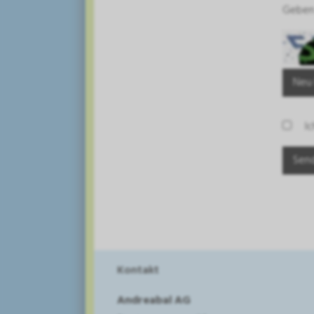
Geben 
Neu
I
Kontakt
Andreabal AG