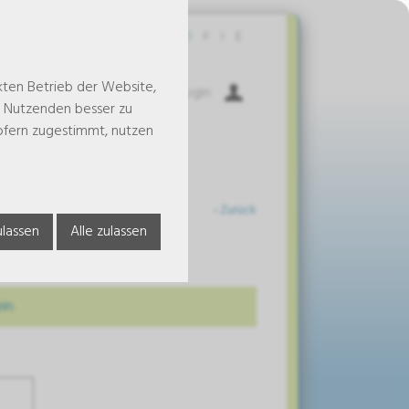
Kontakt
D
F
I
E
kten Betrieb der Website,
Warenkorb
Login
e Nutzenden besser zu
 sofern zugestimmt, nutzen
‹ Zurück
rmular
lassen
Alle zulassen
in.