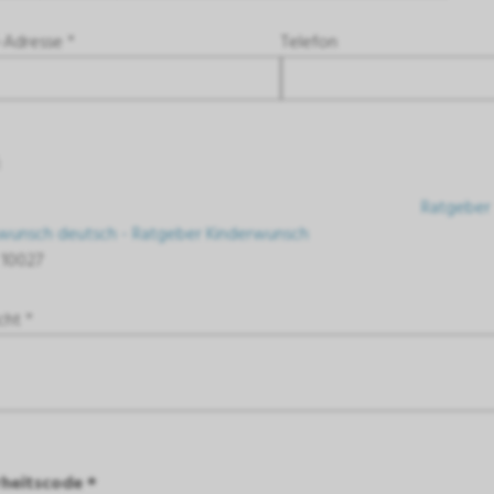
-Adresse *
Telefon
:
Ratgeber
wunsch deutsch - Ratgeber Kinderwunsch
 10027
cht *
rheitscode *