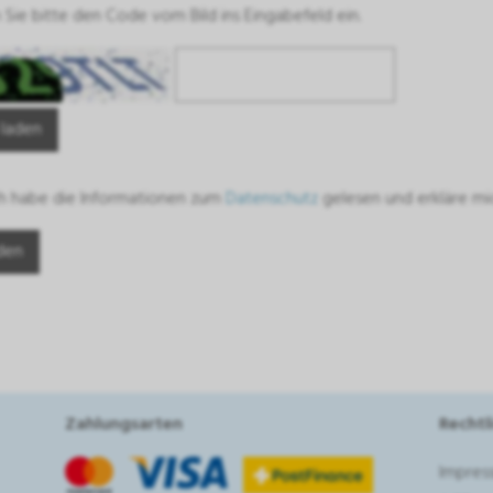
Sie bitte den Code vom Bild ins Eingabefeld ein.
 laden
ch habe die Informationen zum
Datenschutz
gelesen und erkläre mi
Zahlungsarten
Rechtl
Impres