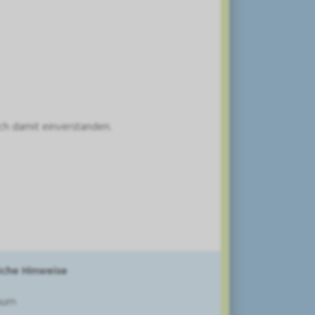
ch damit einverstanden.
iche Hinweise
sum