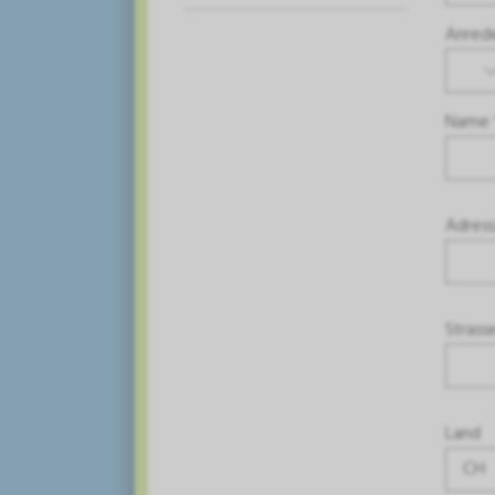
Anred
Name 
Adress
Strass
Land
CH