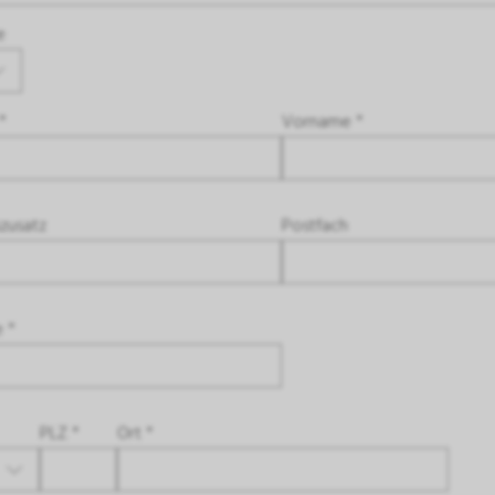
e
*
Vorname *
zusatz
Postfach
e *
PLZ *
Ort *