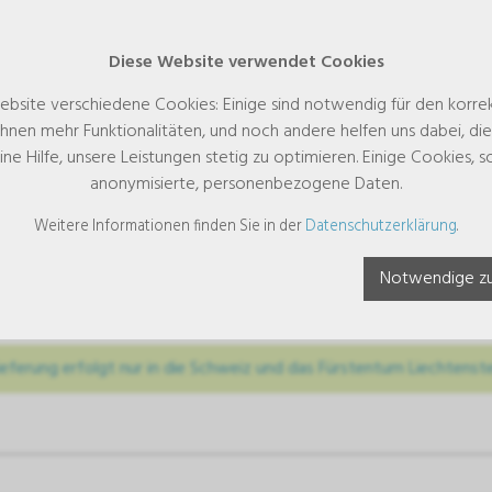
Diese Website verwendet Cookies
ebsite verschiedene Cookies: Einige sind notwendig für den korre
hnen mehr Funktionalitäten, und noch andere helfen uns dabei, di
eine Hilfe, unsere Leistungen stetig zu optimieren. Einige Cookies,
anonymisierte, personenbezogene Daten.
Weitere Informationen finden Sie in der
Datenschutzerklärung
.
tellen Sie für Ihre Praxis mehrere
ter/Serviceartikel mit diesem Fo
Notwendige zu
ieferung erfolgt nur in die Schweiz und das Fürstentum Liechtenste