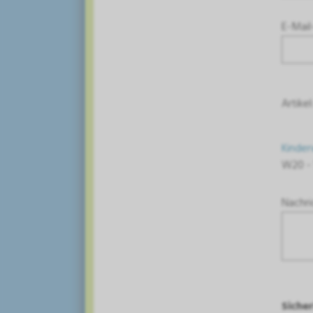
E-Mail
Artikel
Kinder
W20 -
Nachri
Siche