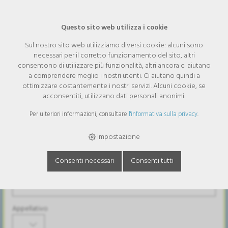
Questo sito web utilizza i cookie
Sul nostro sito web utilizziamo diversi cookie: alcuni sono
necessari per il corretto funzionamento del sito, altri
Ordinate diversi
consentono di utilizzare più funzionalità, altri ancora ci aiutano
‹ Indietro
campioni/articoli di servizio
a comprendere meglio i nostri utenti. Ci aiutano quindi a
per il vostro studio con
ottimizzare costantemente i nostri servizi. Alcuni cookie, se
acconsentiti, utilizzano dati personali anonimi.
questo modulo
Per ulteriori informazioni, consultare
l'informativa sulla privacy
.
La consegna viene effettuata solo a Svizzera e Principato del
Impostazione
Liechtenstein.
Consenti necessari
Consenti tutti
Azienda
Appellativo