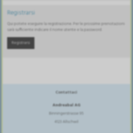
Registrarsi
Qui potete eseguire la registrazione. Per le prossime prenotazioni
sarà sufficiente indicare il nome utente e la password.
Registrarsi
Contattaci
Andreabal AG
Binningerstrasse 95
4123 Allschwil