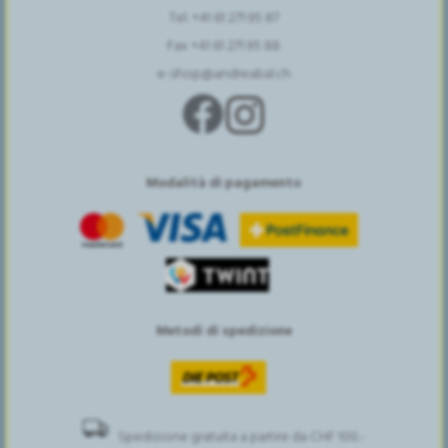
Tel. +41 61 271 95 87
Fax +41 61 271 95 88
e-shop@andreabal.ch
Modalità di pagamento
Metodi di spedizione
Spedizione gratuita a partire da CHF 100.-