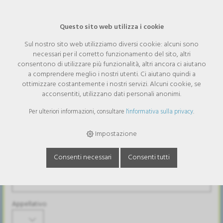
Questo sito web utilizza i cookie
Sul nostro sito web utilizziamo diversi cookie: alcuni sono
necessari per il corretto funzionamento del sito, altri
Ordinate diversi
consentono di utilizzare più funzionalità, altri ancora ci aiutano
‹ Indietro
campioni/articoli di servizio
a comprendere meglio i nostri utenti. Ci aiutano quindi a
per il vostro studio con
ottimizzare costantemente i nostri servizi. Alcuni cookie, se
acconsentiti, utilizzano dati personali anonimi.
questo modulo
Per ulteriori informazioni, consultare
l'informativa sulla privacy
.
La consegna viene effettuata solo a Svizzera e Principato del
Impostazione
Liechtenstein.
Consenti necessari
Consenti tutti
Azienda
Appellativo