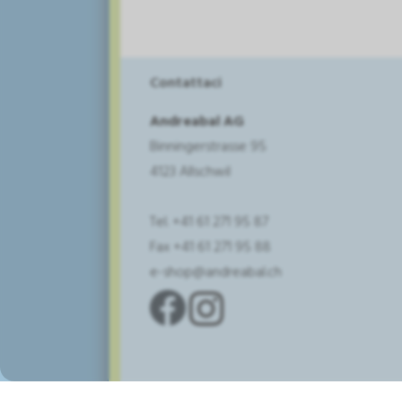
Contattaci
Andreabal AG
Binningerstrasse 95
4123 Allschwil
Tel. +41 61 271 95 87
Fax +41 61 271 95 88
e-shop@andreabal.ch