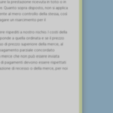
uire la prestazione ricevuta in toto o in
ore. Quanto sopra disposto, non si applica
ente al mero controllo della stessa, così
gare un risarcimento per il
 rispediti a nostro rischio. I costi della
ponde a quella ordinata e se il prezzo
so di prezzo superiore della merce, al
n pagamento parziale concordato
 La merce che non può essere inviata
so di pagamenti devono essere rispettati
cazione di recesso o della merce, per noi