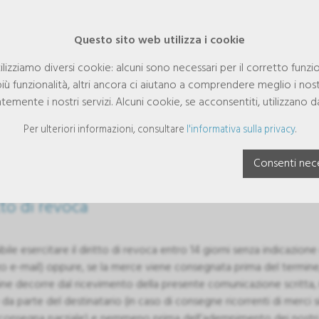
Questo sito web utilizza i cookie
lizziamo diversi cookie: alcuni sono necessari per il corretto funzi
iù funzionalità, altri ancora ci aiutano a comprendere meglio i nostr
emente i nostri servizi. Alcuni cookie, se acconsentiti, utilizzano d
Per ulteriori informazioni, consultare
l'informativa sulla privacy
.
ertenza per la revoca
Consenti nece
tto di revoca
bile esercitare il diritto di revoca entro 14 giorni senza indicazione d
zzo e-mail) oppure, se la merce viene consegnata prima del termine
mine decorre dal ricevimento della presente comunicazione scritta
da parte del destinatario (in caso di consegne ricorrenti di merci s
consegna parziale) e nemmeno prima dell’adempimento dei nostri obb