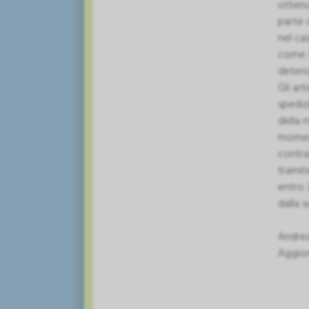
ottenut
parte 
nel ca
come s
deteri
Gli ar
spediz
della 
moment
contra
tramit
entro 
dalla s
Andre
Aggior