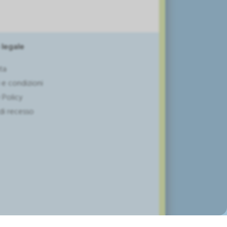
 legale
ta
 e condizioni
 Policy
 di recesso