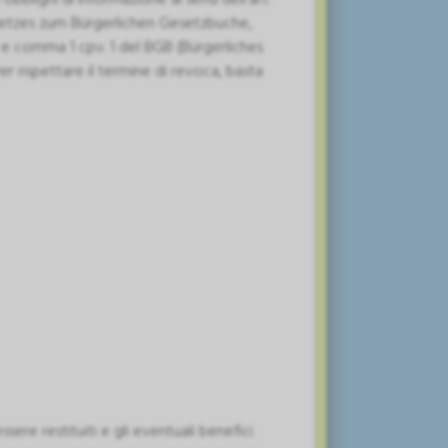
setzes zum Bürgerlichen Gesetzbuche,
12 e comma 1 cpv. 1 del BGB (Bürgerliches
r rispettare il termine di revoca, basta
sere restituiti e gli eventuali benefici