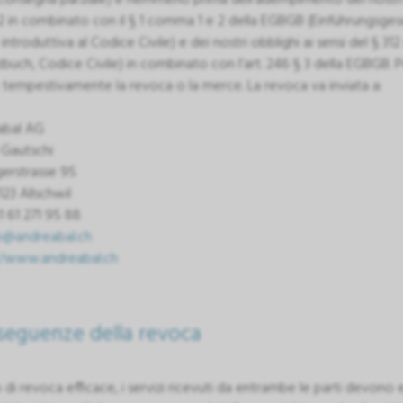
2 in combinato con il § 1 comma 1 e 2 della EGBGB (Einführungsge
introduttiva al Codice Civile) e dei nostri obblighi ai sensi del § 3
buch, Codice Civile) in combinato con l’art. 246 § 3 della EGBGB. Pe
e tempestivamente la revoca o la merce. La revoca va inviata a:
abal AG
Gautschi
gerstrasse 95
123 Allschwil
1 61 271 95 88
p@andreabal.ch
//www.andreabal.ch
seguenze della revoca
 di revoca efficace, i servizi ricevuti da entrambe le parti devono es