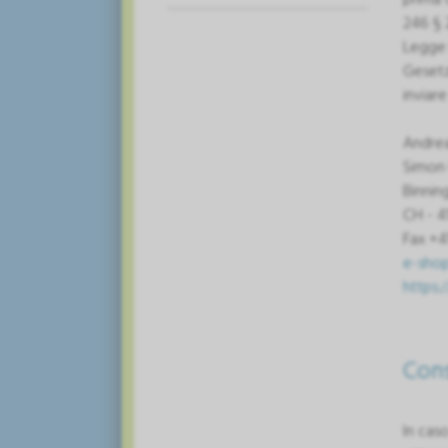
246 § 
Legge 
Gesetz
inviar
Andre
Simon 
Binnin
CH - 4
Fax +4
e-sho
https:
Con
In caso