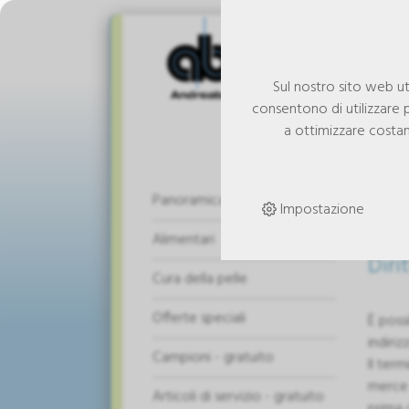
Sul nostro sito web uti
consentono di utilizzare p
a ottimizzare costant
Avv
Panoramica del shop
Impostazione
Alimentari
Diri
Cura della pelle
Offerte speciali
È possi
indiri
Campioni - gratuito
Il ter
merce 
Articoli di servizio - gratuito
prima 