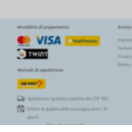
Modalità di pagamento
Avviso
Impron
Termini
Privacy
Diritto
Metodi di spedizione
Spedizione gratuita a partire da CHF 100.-
Difetti di qualità della consegna entro 10
giorni
© by
Andreabal AG