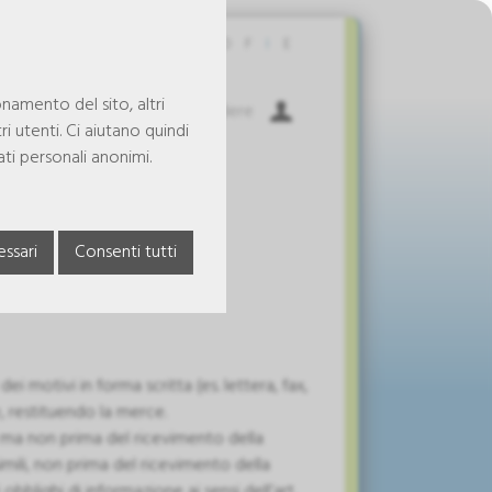
Contattaci
D
F
I
E
onamento del sito, altri
Carrello spesa
Accedere
i utenti. Ci aiutano quindi
ati personali anonimi.
ssari
Consenti tutti
ei motivi in forma scritta (es. lettera, fax,
, restituendo la merce.
, ma non prima del ricevimento della
imili, non prima del ricevimento della
lighi di informazione ai sensi dell’art.