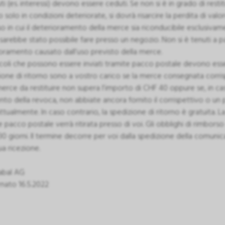
i (es. interessi) devono essere ceduti. Se non si è in grado di restit
o solo in condizioni deteriorate, si dovrà risarcire la perdita di val
so in cui il deterioramento della merce sia riconducibile esclusivam
arebbe stato possibile fare presso un negozio. Non si è tenuti a pa
oramento causato dall’uso previsto della merce.
ticoli che possono essere inviati tramite pacco postale devono essere
ione di ritorno sono a vostro carico se la merce consegnata corris
merce da restituire non supera l’importo di CHF 40 oppure se, in ca
o della revoca, non abbiate ancora fornito il corrispettivo o u
ttualmente. In caso contrario, la spedizione di ritorno è gratuita.
e pacco postale verrà ritirata presso di voi. Gli obblighi di rimbor
30 giorni. Il termine decorre per voi dalla spedizione della comuni
ua ricezione.
abal AG
nato 16.5.2022