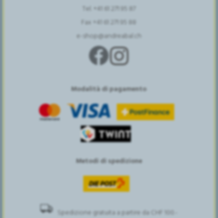
Tel. +41 61 271 95 87
Fax +41 61 271 95 88
e-shop@andreabal.ch
Modalità di pagamento
Metodi di spedizione
Spedizione gratuita a partire da CHF 100.-