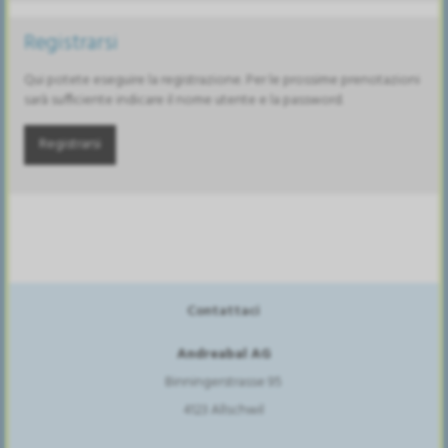
Registrarsi
Qui potete eseguire la registrazione. Per le prossime prenotazioni
sarà sufficiente indicare il nome utente e la password.
Registrarsi
Contattaci
Andreabal AG
Binningerstrasse 95
4123 Allschwil