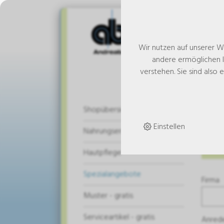
Wir nutzen auf unserer W
andere ermöglichen I
verstehen. Sie sind also 
An
Shopübersicht
Einstellen
Nahrungsergänzung
Die L
Hautpflege
Spezialangebote
Firma
Muster - gratis
Serviceartikel - gratis
Anred