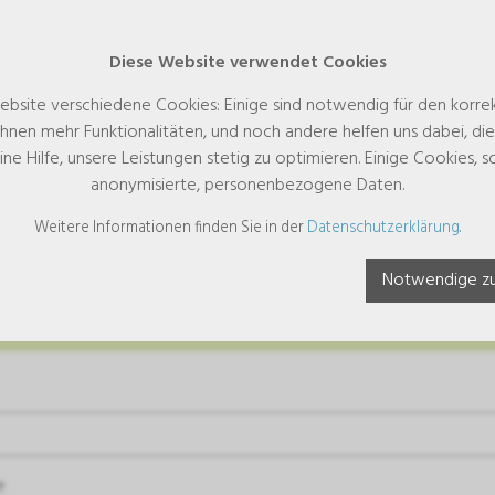
Diese Website verwendet Cookies
ebsite verschiedene Cookies: Einige sind notwendig für den korre
hnen mehr Funktionalitäten, und noch andere helfen uns dabei, di
eine Hilfe, unsere Leistungen stetig zu optimieren. Einige Cookies,
anonymisierte, personenbezogene Daten.
Weitere Informationen finden Sie in der
Datenschutzerklärung
.
frage
Notwendige zu
ieferung erfolgt nur in die Schweiz und das Fürstentum Liechtenste
e