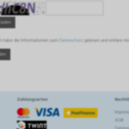
 laden
ch habe die Informationen zum
Datenschutz
gelesen und erkläre mi
Zahlungsarten
Rechtl
Impres
AGB
Datens