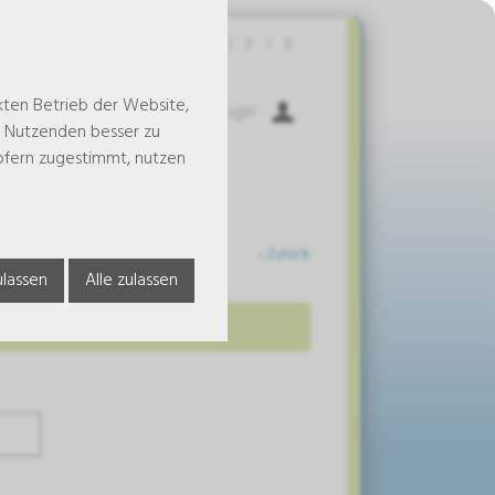
Kontakt
D
F
I
E
kten Betrieb der Website,
Warenkorb
Login
e Nutzenden besser zu
 sofern zugestimmt, nutzen
‹ Zurück
lassen
Alle zulassen
in.