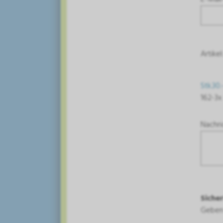
Artikel
Stk.30.
162-3x
Nachri
Siche
Geben 