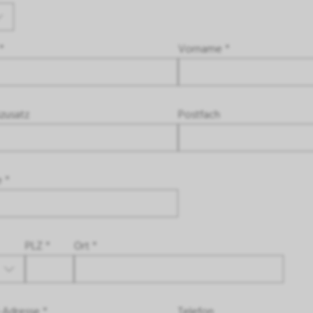
*
Vorname *
zusatz
Postfach
e *
PLZ *
Ort *
-Adresse *
Telefon