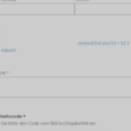
:
AndreaDHA plus D3 + K2 3
- Rabatt!
cht *
rheitscode *
Sie bitte den Code vom Bild ins Eingabefeld ein.