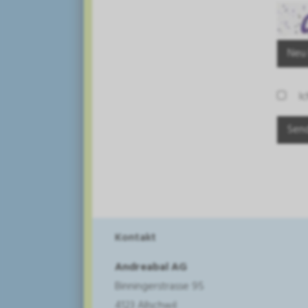
Neu
I
Kontakt
Andreabal AG
Binningerstrasse 95
4123 Allschwil