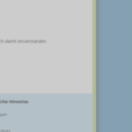
ch damit einverstanden.
iche Hinweise
sum
chutz