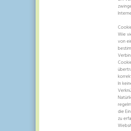
zwinge
Intern
Cooki
Wie vi
von ei
bestim
Verbin
Cookie
übertr
korrek
In kei
Verknü
Natürl
regelm
die Ei
zu erf
Websit