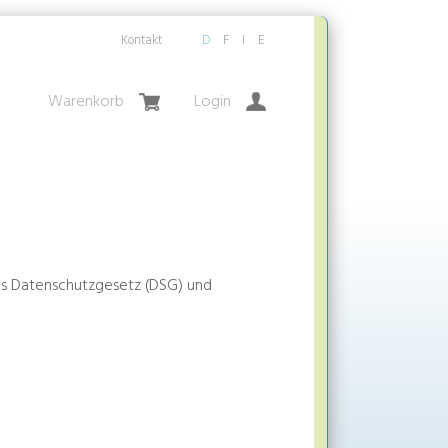
Kontakt
D
F
I
E
Warenkorb
Login
es Datenschutzgesetz (DSG) und