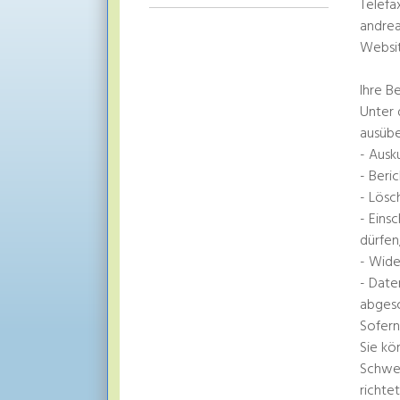
Telefa
andre
Websit
Ihre B
Unter 
ausübe
- Ausk
- Beri
- Lösc
- Eins
dürfen
- Wide
- Date
abgesc
Sofern
Sie kö
Schwei
richte