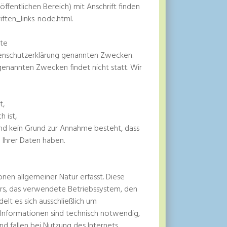
ffentlichen Bereich) mit Anschrift finden
iften_links-node.html.
tte
tenschutzerklärung genannten Zwecken.
genannten Zwecken findet nicht statt. Wir
t,
h ist,
 und kein Grund zur Annahme besteht, dass
 Ihrer Daten haben.
en allgemeiner Natur erfasst. Diese
rs, das verwendete Betriebssystem, den
elt es sich ausschließlich um
e Informationen sind technisch notwendig,
d fallen bei Nutzung des Internets