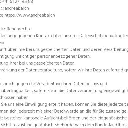
x +41 61 271 95 88
a@andreabal.ch
e https://www.andreabal.ch
etroffenenrechte
den angegebenen Kontaktdaten unseres Datenschutzbeauftragten 
n:
unft über Ihre bei uns gespeicherten Daten und deren Verarbeitung
chtigung unrichtiger personenbezogener Daten,
hung Ihrer bei uns gespeicherten Daten,
chränkung der Datenverarbeitung, sofern wir Ihre Daten aufgrund ge
,
rspruch gegen die Verarbeitung Ihrer Daten bei uns und
nübertragbarkeit, sofern Sie in die Datenverarbeitung eingewilligt
hlossen haben.
 Sie uns eine Einwilligung erteilt haben, können Sie diese jederzeit
nnen sich jederzeit mit einer Beschwerde an die für Sie zuständig
z bestehen kantonale Aufsichtsbehörden und der eidgenössische 
t sich Ihre zuständige Aufsichtsbehörde nach dem Bundesland Ihres