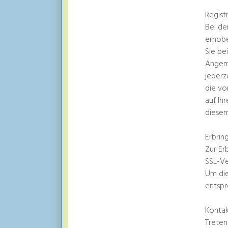
Regist
Bei de
erhobe
Sie be
Angeme
jederz
die vo
auf Ih
diesem
Erbrin
Zur Er
SSL-Ve
Um die
entspr
Kontak
Treten