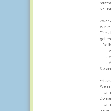
mutmaß
Sie un
Zwecke
Wir ve
Eine Ü
geben 
- Sie 
- die 
- die 
- die 
Sie ei
Erfass
Wenn S
Inform
Domain
Inform
um von