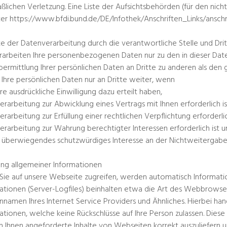
lichen Verletzung. Eine Liste der Aufsichtsbehörden (für den nichtö
ter https://www.bfdi.bund.de/DE/Infothek/Anschriften_Links/anschr
 der Datenverarbeitung durch die verantwortliche Stelle und Dri
rarbeiten Ihre personenbezogenen Daten nur zu den in dieser Da
bermittlung Ihrer persönlichen Daten an Dritte zu anderen als den 
Ihre persönlichen Daten nur an Dritte weiter, wenn
Ihre ausdrückliche Einwilligung dazu erteilt haben,
Verarbeitung zur Abwicklung eines Vertrags mit Ihnen erforderlich is
Verarbeitung zur Erfüllung einer rechtlichen Verpflichtung erforderlic
Verarbeitung zur Wahrung berechtigter Interessen erforderlich ist
n überwiegendes schutzwürdiges Interesse an der Nichtweitergabe
ung allgemeiner Informationen
ie auf unsere Webseite zugreifen, werden automatisch Information
ationen (Server-Logfiles) beinhalten etwa die Art des Webbrowse
namen Ihres Internet Service Providers und Ähnliches. Hierbei hand
ationen, welche keine Rückschlüsse auf Ihre Person zulassen. Dies
 Ihnen angeforderte Inhalte von Webseiten korrekt auszuliefern un