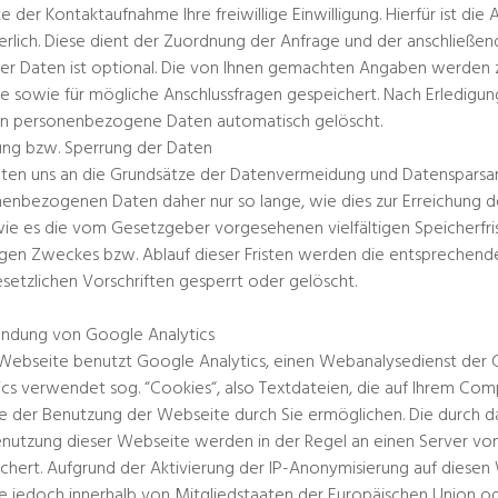
 der Kontaktaufnahme Ihre freiwillige Einwilligung. Hierfür ist die
erlich. Diese dient der Zuordnung der Anfrage und der anschließ
er Daten ist optional. Die von Ihnen gemachten Angaben werden
e sowie für mögliche Anschlussfragen gespeichert. Nach Erledigun
n personenbezogene Daten automatisch gelöscht.
ng bzw. Sperrung der Daten
lten uns an die Grundsätze der Datenvermeidung und Datensparsam
enbezogenen Daten daher nur so lange, wie dies zur Erreichung de
ie es die vom Gesetzgeber vorgesehenen vielfältigen Speicherfris
igen Zweckes bzw. Ablauf dieser Fristen werden die entsprechen
setzlichen Vorschriften gesperrt oder gelöscht.
ndung von Google Analytics
Webseite benutzt Google Analytics, einen Webanalysedienst der G
ics verwendet sog. “Cookies“, also Textdateien, die auf Ihrem Co
e der Benutzung der Webseite durch Sie ermöglichen. Die durch 
enutzung dieser Webseite werden in der Regel an einen Server v
chert. Aufgrund der Aktivierung der IP-Anonymisierung auf diesen
 jedoch innerhalb von Mitgliedstaaten der Europäischen Union od