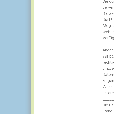
Die du
Server
Browse
Die IP
Möglic
weisen
Verfüg
Änder
Wir be
rechtl
umzuse
Datens
Fragen
Wenn S
unsere
____
Die Da
Stand 