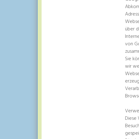
Abkomm
Adress
Websei
über d
Intern
von Go
zusam
Sie kö
wir we
Websei
erzeug
Verarb
Browse
Verwe
Diese 
Besuch
gespei