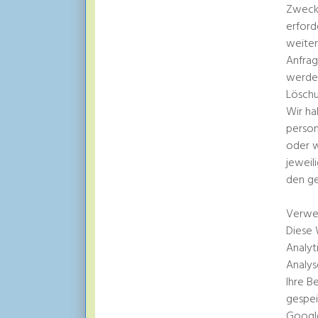
Zwecke
erford
weiter
Anfrag
werde
Löschu
Wir ha
person
oder w
jeweil
den ge
Verwe
Diese 
Analyt
Analys
Ihre B
gespei
Google