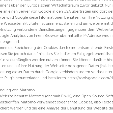
ens über den Europäischen Wirtschaftsraum zuvor gekürzt. Nur in
e an einen Server von Google in den USA übertragen und dort gekü
te wird Google diese Informationen benutzen, um Ihre Nutzung 
ie Webseitenaktivitäten zusammenzustellen und um weitere mit 
etnutzung verbundene Dienstleistungen gegenüber dem Webseiten
ogle Analytics von Ihrem Browser übermittelte IP-Adresse wird 
mengeführt.
nnen die Speicherung der Cookies durch eine entsprechende Einste
isen Sie jedoch darauf hin, dass Sie in diesem Fall gegebenenfalls 
te vollumfänglich werden nutzen können. Sie können darüber hina
ten und auf Ihre Nutzung der Webseite bezogenen Daten (inkl. Ihr
eitung dieser Daten durch Google verhindern, indem sie das unte
r-Plugin herunterladen und installieren: http://tools.google.co
ndung von Matomo
Website benutzt Matomo (ehemals Piwik), eine Open-Source-Soft
erzugriffen. Matomo verwendet sogenannte Cookies, also Textda
chert werden und die eine Analyse der Benutzung der Website du