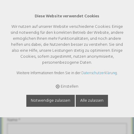
Diese Website verwendet Cookies
Wir nutzen auf unserer Website verschiedene Cookies: Einige
sind notwendig für den korrekten Betrieb der Website, andere
Anfrage
ermöglichen Ihnen mehr Funktionalitäten, und noch andere
‹ Zurück
helfen uns dabei, die Nutzenden besser zu verstehen. Sie sind
also eine Hilfe, unsere Leistungen stetig zu optimieren. Einige
Die Lieferung erfolgt nur in die Schweiz und das Fürstentum
Cookies, sofern zugestimmt, nutzen anonymisierte,
Liechtenstein.
personenbezogene Daten.
Weitere Informationen finden Sie in der
Datenschutzerklärung
.
Firma
Einstellen
Anrede
Notwendige zulassen
Alle zulassen
Name *