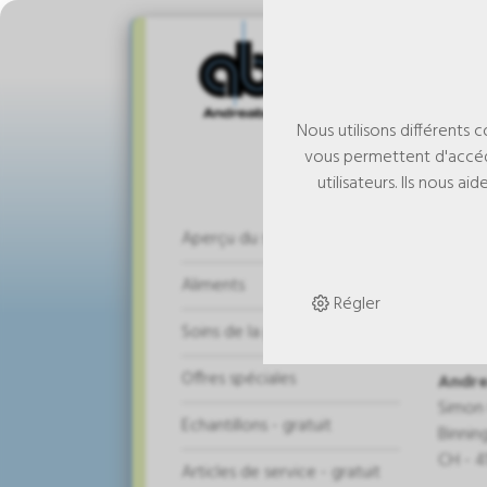
Nous utilisons différents 
vous permettent d'accéd
utilisateurs. Ils nous 
Em
Aperçu du shop
Aliments
Régler
Entr
Soins de la peau
Offres spéciales
Andre
Simon 
Echantillons - gratuit
Binnin
CH - 4
Articles de service - gratuit