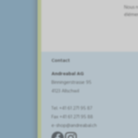
Nous n
élémen
Contact
Andreabal AG
Binningerstrasse 95
4123 Allschwil
Tel. +41 61 271 95 87
Fax +41 61 271 95 88
e-shop@andreabal.ch