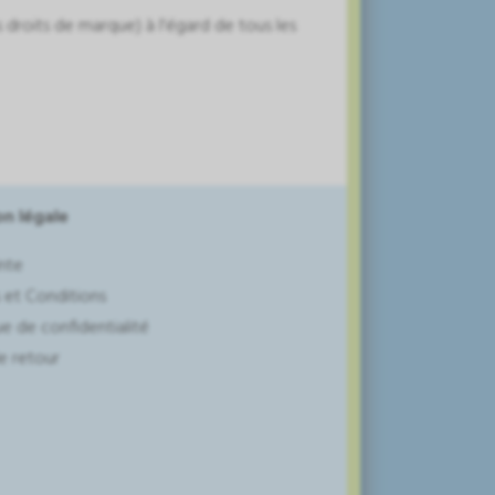
s droits de marque) à l'égard de tous les
n légale
nte
 et Conditions
ue de confidentialité
e retour