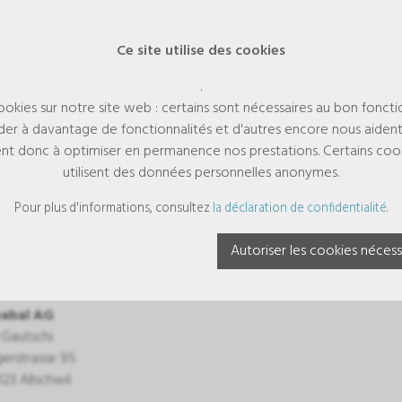
Ce site utilise des cookies
.
cookies sur notre site web : certains sont nécessaires au bon fonct
er à davantage de fonctionnalités et d'autres encore nous aiden
aident donc à optimiser en permanence nos prestations. Certains cooki
utilisent des données personnelles anonymes.
preinte
Pour plus d'informations, consultez
la déclaration de confidentialité
.
Autoriser les cookies nécess
eprise
abal AG
Gautschi
gerstrasse 95
123 Allschwil