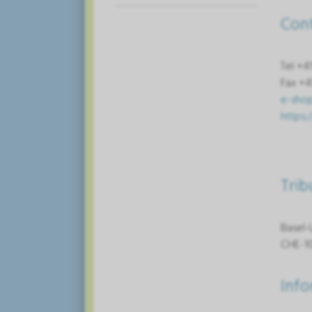
Con
Tel +4
Fax +4
e-sho
https:
Trib
Basel-
CHE-1
Info