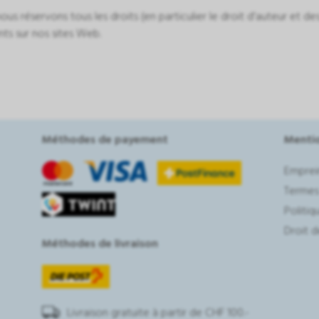
ous réservons tous les droits (en particulier le droit d'auteur et de
ts sur nos sites Web.
Méthodes de payement
Mentio
Emprei
Termes
Politiq
Droit d
Méthodes de livraison
Livraison gratuite à partir de CHF 100.-