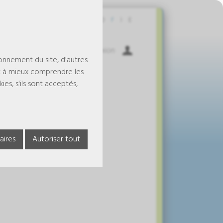
Contact
D
F
I
E
Panier
Connexion
ionnement du site, d'autres
t à mieux comprendre les
es, s'ils sont acceptés,
aires
Autoriser tout