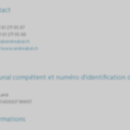
tact
1 61 271 95 87
1 61 271 95 88
p@andreabal.ch
//www.andreabal.ch
unal compétent et numéro d'identification d
Land
01.459.637 MWST
rmations