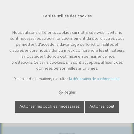
Ce site utilise des cookies
.
Nous utilisons différents cookies sur notre site web : certains
Vous avez oublié votre nom
sont nécessaires au bon fonctionnement du site, d'autres vous
d'utilisateur ou mot de passe?
permettent d'accéder à davantage de fonctionnalités et
d'autres encore nous aident à mieux comprendre les utilisateurs.
Ils nous aident donc à optimiser en permanence nos
S'il vous plaît entrer votre adresse e-mail. Vous recevrez vos
prestations. Certains cookies, s'ils sont acceptés, utilisent des
détails d'utilisateur à l'adresse fournie.
données personnelles anonymes.
Email:
Pour plus d'informations, consultez
la déclaration de confidentialité
.
Régler
Autoriser les cookies nécessaires
Autoriser tout