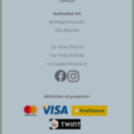
Contact
Andreabal AG
Binningerstrasse 95
4123 Allschwil
Tel. +41 61 271 95 87
Fax +41 61 271 95 88
e-shop@andreabal.ch
Méthodes de payement