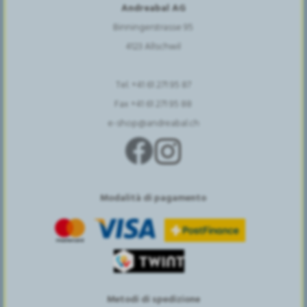
Andreabal AG
Binningerstrasse 95
4123 Allschwil
Tel. +41 61 271 95 87
Fax +41 61 271 95 88
e-shop@andreabal.ch
Modalità di pagamento
Metodi di spedizione