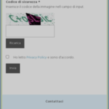
Codice di sicurezza *
Inserisce il codice della immagine nell campo di input.
Ricarica
Ho letto
Privacy Policy
e sono d'accordo.
Contattaci