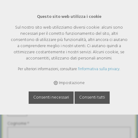
Questo sito web utilizza i cookie
Sul nostro sito web utilizziamo diversi cookie: alcuni sono
necessari per il corretto funzionamento del sito, altri
Richiesta
consentono di utilizzare più funzionalità, altri ancora ci aiutano
a comprendere meglio i nostri utenti. Ci aiutano quindi a
ottimizzare costantemente i nostri servizi. Alcuni cookie, se
La consegna viene effettuata solo a Svizzera e Principato del
acconsentiti, utilizzano dati personali anonimi.
Liechtenstein.
Per ulteriori informazioni, consultare
l'informativa sulla privacy
.
Azienda
Impostazione
Consenti necessari
Consenti tutti
Appellativo
Cognome *