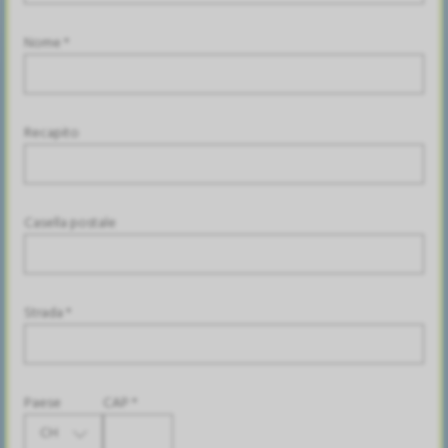
Nome *
Recapito
Casella postale
Strada *
Paese
CAP *
CH