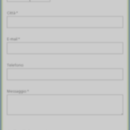
Città *
E-mail *
Telefono
Messaggio *