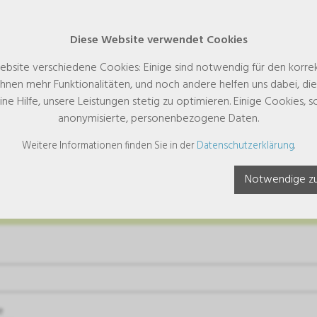
Diese Website verwendet Cookies
ebsite verschiedene Cookies: Einige sind notwendig für den korre
hnen mehr Funktionalitäten, und noch andere helfen uns dabei, di
eine Hilfe, unsere Leistungen stetig zu optimieren. Einige Cookies,
anonymisierte, personenbezogene Daten.
Weitere Informationen finden Sie in der
Datenschutzerklärung
.
frage
Notwendige zu
ieferung erfolgt nur in die Schweiz und das Fürstentum Liechtenste
e