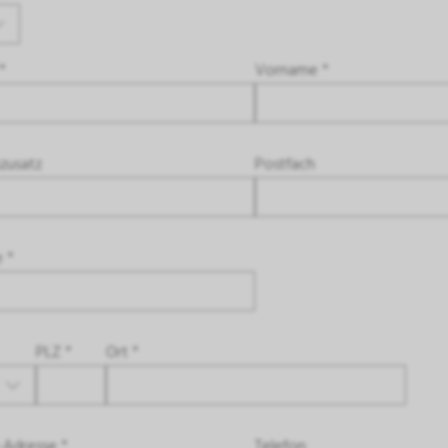
*
Vorname *
zusatz
Postfach
e *
PLZ *
Ort *
-Adresse *
Telefon