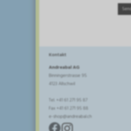
Kontakt
Andreabal AG
Binningerstrasse 95
4123 Allschwil
Tel. +41 61 271 95 87
Fax +41 61 271 95 88
e-shop@andreabal.ch