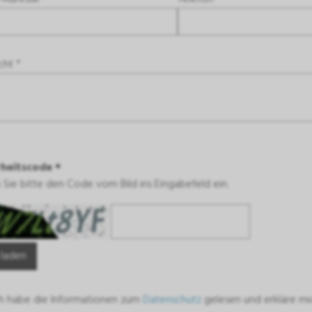
cht *
rheitscode *
Sie bitte den Code vom Bild ins Eingabefeld ein.
 laden
ch habe die Informationen zum
Datenschutz
gelesen und erkläre mi