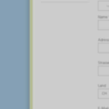
Name 
Adress
Strass
Land
CH
E-Mail