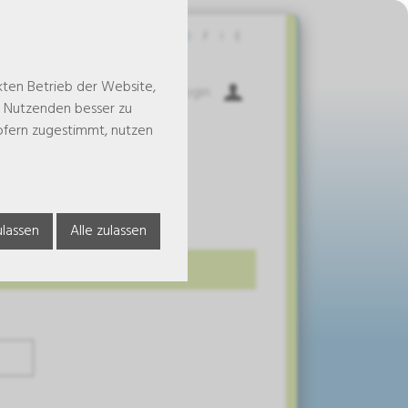
Kontakt
D
F
I
E
kten Betrieb der Website,
Warenkorb
Login
e Nutzenden besser zu
 sofern zugestimmt, nutzen
lassen
Alle zulassen
in.