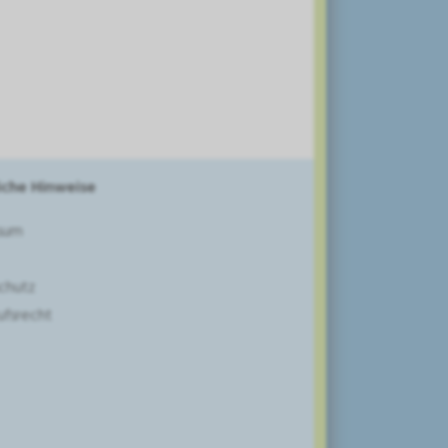
iche Hinweise
sum
chutz
ufsrecht