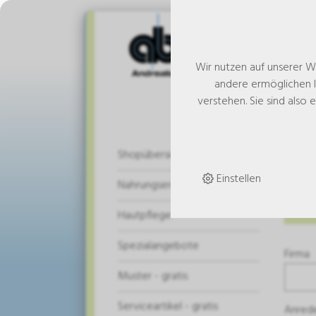
Wir nutzen auf unserer W
andere ermöglichen I
verstehen. Sie sind also 
An
Shopübersicht
Einstellen
Nahrungsergänzung
Die L
Hautpflege
Spezialangebote
Firma
Muster - gratis
Serviceartikel - gratis
Anred