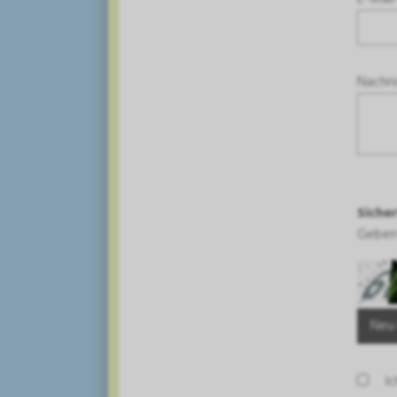
Nachri
Siche
Geben 
Neu
I