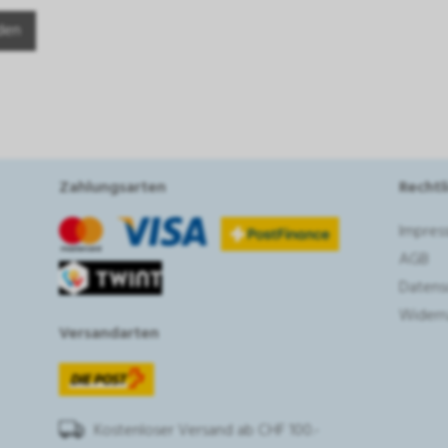
Zahlungsarten
Rechtl
Impres
AGB
Datens
Widerr
Versandarten
Kostenloser Versand ab CHF 100.-