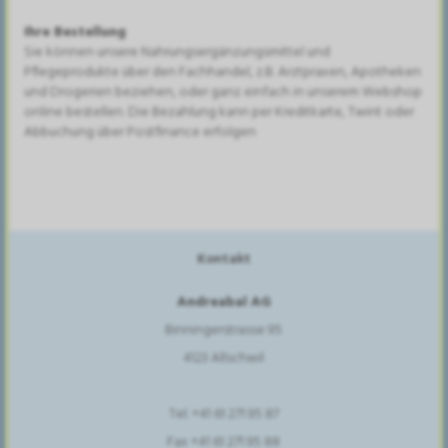
Ihre Bestellung
Sie können unsere Nahrungsergänzungsmittel und
Pflegeprodukte über den Fachhandel, z.B. Arztpraxen, Apotheken
und Drogerien beziehen, oder ganz einfach in unserem Webshop
online bestellen. Die Bezahlung kann per Kreditkarte, Twint oder
Abbuchung über Postfinance erfolgen
Kontakt
Andreabal AG
Binningerstrasse 95
4123 Allschwil
Tel. +41 61 271 95 87
Fax +41 61 271 95 88