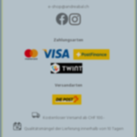
e-shop@andreabal.ch
Zahlungsarten
Versandarten
Kostenloser Versand ab CHF 100.-
Qualitätsmängel der Lieferung innerhalb von 10 Tagen