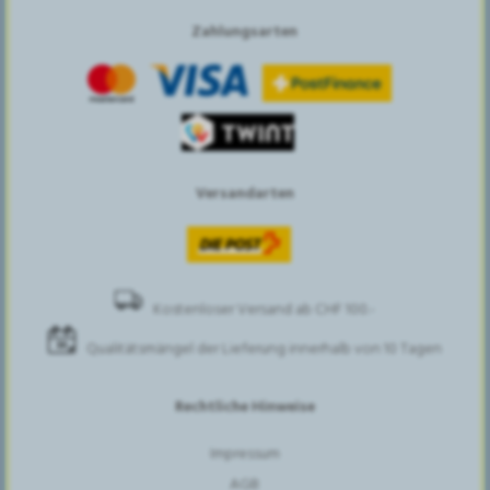
Zahlungsarten
Versandarten
Kostenloser Versand ab CHF 100.-
Qualitätsmängel der Lieferung innerhalb von 10 Tagen
Rechtliche Hinweise
Impressum
AGB