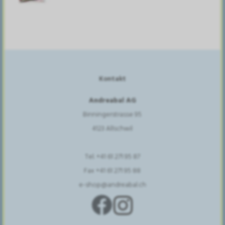
Kontakt
Andreabal AG
Binningerstrasse 95
4123 Allschwil
Tel. +41 61 271 95 87
Fax +41 61 271 95 88
e-shop@andreabal.ch