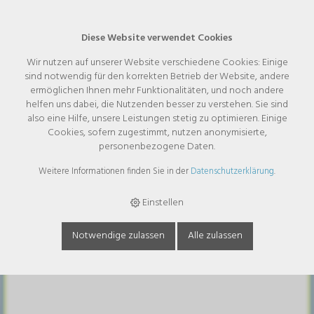
Diese Website verwendet Cookies
Wir nutzen auf unserer Website verschiedene Cookies: Einige
sind notwendig für den korrekten Betrieb der Website, andere
AndreaCare Intim Mustertube 5ml
ermöglichen Ihnen mehr Funktionalitäten, und noch andere
ohne Parfüm
helfen uns dabei, die Nutzenden besser zu verstehen. Sie sind
also eine Hilfe, unsere Leistungen stetig zu optimieren. Einige
Cookies, sofern zugestimmt, nutzen anonymisierte,
personenbezogene Daten.
Weitere Informationen finden Sie in der
Datenschutzerklärung
.
Einstellen
Notwendige zulassen
Alle zulassen