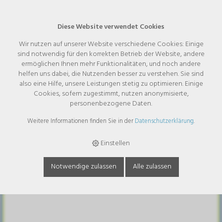
Diese Website verwendet Cookies
Wir nutzen auf unserer Website verschiedene Cookies: Einige
sind notwendig für den korrekten Betrieb der Website, andere
AndreaCare Striae Pflege-Crème
ermöglichen Ihnen mehr Funktionalitäten, und noch andere
150ml
helfen uns dabei, die Nutzenden besser zu verstehen. Sie sind
also eine Hilfe, unsere Leistungen stetig zu optimieren. Einige
Cookies, sofern zugestimmt, nutzen anonymisierte,
personenbezogene Daten.
Weitere Informationen finden Sie in der
Datenschutzerklärung
.
Einstellen
Notwendige zulassen
Alle zulassen