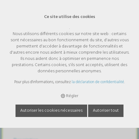
Ce site utilise des cookies
.
Nous utilisons différents cookies sur notre site web : certains
AndreaFolin 90 comprimés
sont nécessaires au bon fonctionnement du site, d'autres vous
permettent d'accéder à davantage de fonctionnalités et
d'autres encore nous aident à mieux comprendre les utilisateurs.
Ils nous aident donc à optimiser en permanence nos
prestations. Certains cookies, s'ils sont acceptés, utilisent des
données personnelles anonymes.
Pour plus d'informations, consultez
la déclaration de confidentialité
.
Régler
Autoriser les cookies nécessaires
Autoriser tout