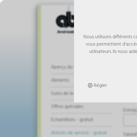
Nous utilisons différents 
vous permettent d'accéd
utilisateurs. Ils nous 
De
Aperçu du shop
Aliments
Régler
La li
Soins de la peau
Offres spéciales
Entrep
Echantillons - gratuit
Articles de service - gratuit
Saluta