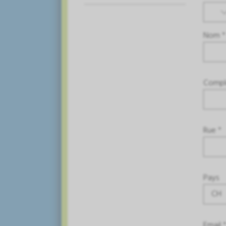
Nom *
Compl
Rue *
Pays
CH
Email 