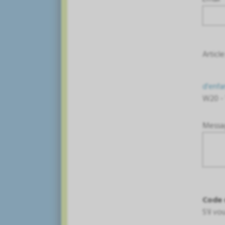
Article
d'enfa
W20 -
Messa
Code 
S'il v