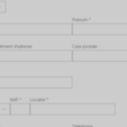
Prénom *
ément d'adresse
Case postale
NAP *
Localité *
*
Téléphone