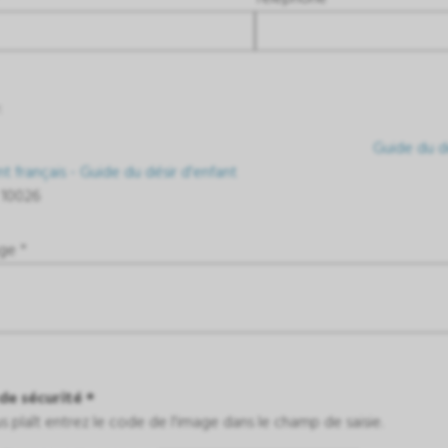
:
Guide du d
nt français - Guide du désir d'enfant
 10026
ge *
de sécurité *
ous plaît entrez le code de l'image dans le champ de saisie.