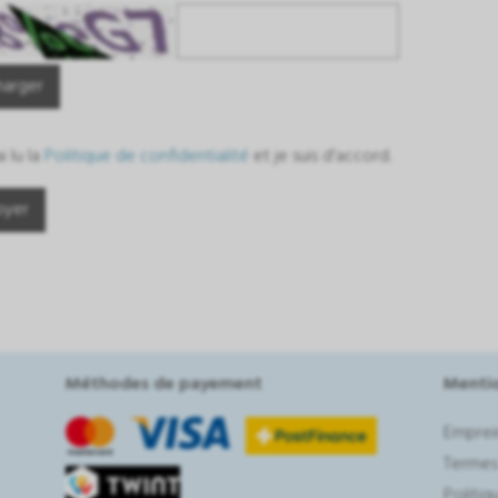
harger
ai lu la
Politique de confidentialité
et je suis d'accord.
Méthodes de payement
Mentio
Emprei
Termes
Politiq