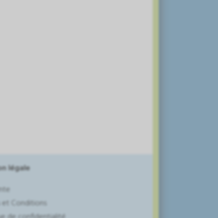
n légale
nte
 et Conditions
ue de confidentialité