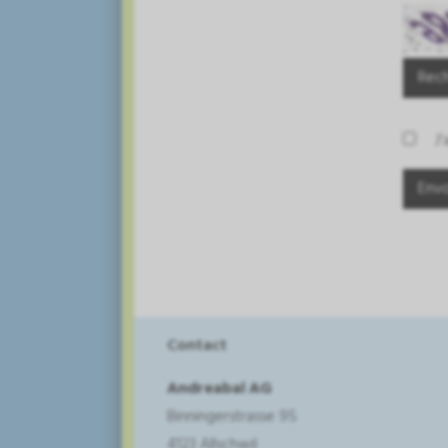
Rec
J'
Contact
Andreabal AG
Binningerstrasse 95
4123 Allschwil