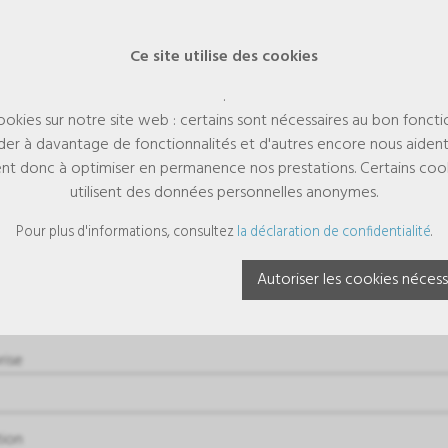
Ce site utilise des cookies
.
cookies sur notre site web : certains sont nécessaires au bon fonct
er à davantage de fonctionnalités et d'autres encore nous aiden
aident donc à optimiser en permanence nos prestations. Certains cooki
utilisent des données personnelles anonymes.
mande
Pour plus d'informations, consultez
la déclaration de confidentialité
.
Autoriser les cookies nécess
vraison s'effectue uniquement en Suisse et dans la Principauté de Li
rise
tion