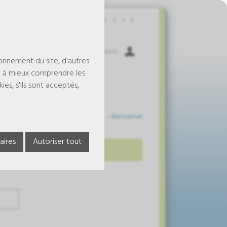
Contact
D
F
I
E
Panier
Connexion
ionnement du site, d'autres
t à mieux comprendre les
es, s'ils sont acceptés,
‹ Retourner
aires
Autoriser tout
echtenstein.