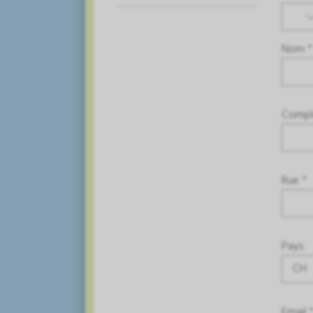
Nom *
Compl
Rue *
Pays
CH
Email 