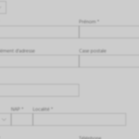
Prénom *
ément d'adresse
Case postale
NAP *
Localité *
*
Téléphone