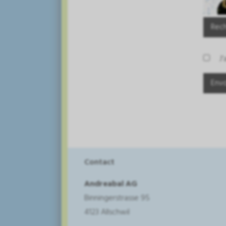
Rec
J'
Contact
Andreabal AG
Binningerstrasse 95
4123 Allschwil