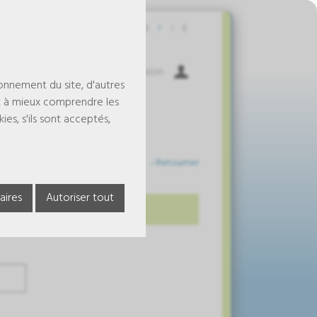
Contact
D
F
I
E
Panier
Connexion
ionnement du site, d'autres
t à mieux comprendre les
es, s'ils sont acceptés,
‹ Retourner
aires
Autoriser tout
echtenstein.