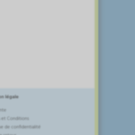
n légale
nte
 et Conditions
ue de confidentialité