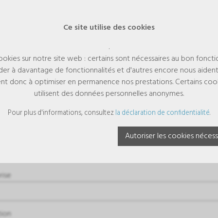
Ce site utilise des cookies
.
cookies sur notre site web : certains sont nécessaires au bon fonct
er à davantage de fonctionnalités et d'autres encore nous aiden
aident donc à optimiser en permanence nos prestations. Certains cooki
utilisent des données personnelles anonymes.
mande
Pour plus d'informations, consultez
la déclaration de confidentialité
.
Autoriser les cookies nécess
vraison s'effectue uniquement en Suisse et dans la Principauté de Li
rise
tion