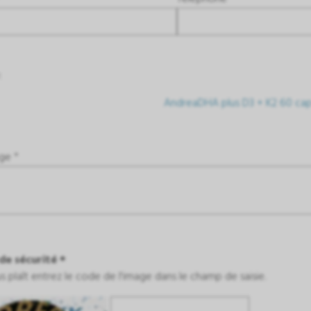
:
AndreaDHA plus D3 + K2 60 cap
ge *
de sécurité *
ous plaît entrez le code de l'image dans le champ de saisie.