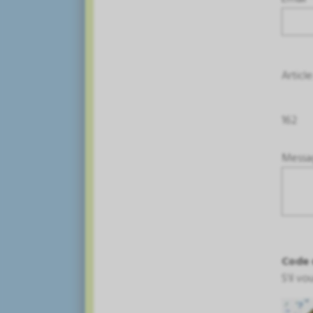
Article
162
Messa
Code 
S'il v