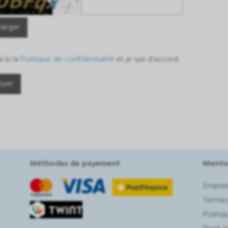
harger
ai lu la
Politique de confidentialité
et je suis d'accord.
Méthodes de payement
Mentio
Emprei
Termes
Politiq