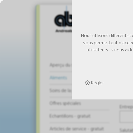
Nous utilisons différents 
vous permettent d'accéd
utilisateurs. Ils nous 
De
Aperçu du shop
Aliments
Régler
La li
Soins de la peau
Offres spéciales
Entrep
Echantillons - gratuit
Articles de service - gratuit
Saluta