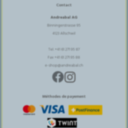
Contact
Andreabal AG
Binningerstrasse 95
4123 Allschwil
Tel. +41 61 271 95 87
Fax +41 61 271 95 88
e-shop@andreabal.ch
Méthodes de payement