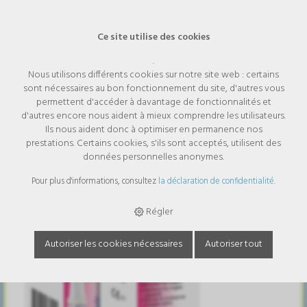
Ce site utilise des cookies
.
Nous utilisons différents cookies sur notre site web : certains
Kloril P vernis à ongles 3,3 ml
sont nécessaires au bon fonctionnement du site, d'autres vous
promotion- à partir de 2 pièces
permettent d'accéder à davantage de fonctionnalités et
sans frais de port !
d'autres encore nous aident à mieux comprendre les utilisateurs.
Ils nous aident donc à optimiser en permanence nos
prestations. Certains cookies, s'ils sont acceptés, utilisent des
données personnelles anonymes.
Pour plus d'informations, consultez
la déclaration de confidentialité
.
Régler
Autoriser les cookies nécessaires
Autoriser tout