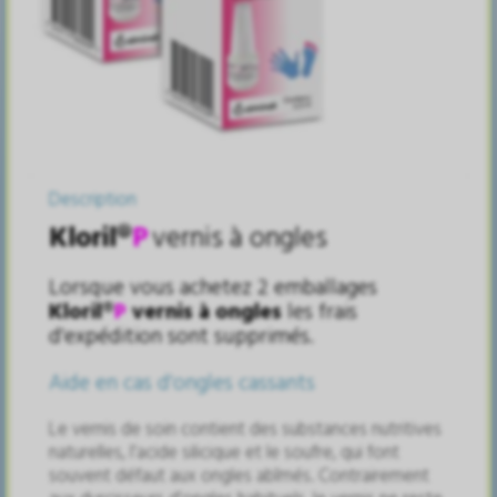
Description
Kloril
®
P
vernis
à
ongles
Lorsque vous achetez 2 emballages
Kloril
®
P
vernis
à
ongles
les frais
d'exp
é
dition sont supprim
é
s.
Aide en cas d'ongles cassants
Le vernis de soin contient des substances nutritives
naturelles, l'acide silicique et le soufre, qui font
souvent d
é
faut aux ongles ab
î
m
é
s. Contrairement