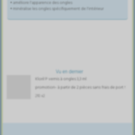
• améliore l'apparence des ongles
• minéralise les ongles spécifiquement de l'intérieur
Vu en dernier
Kloril P vernis à ongles 3,3 ml
promotion- à partir de 2 pièces sans frais de port !
210 x2