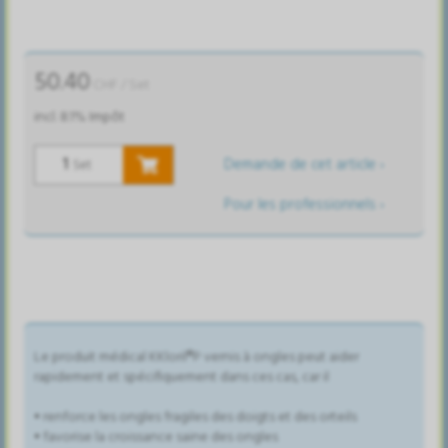
50.40
CHF
/ Set
incl. 8.1% Impôt
Demande de cet article ›
Set
Pour les professionnels ›
Le produit médical KKloril®P vernis à ongles peut aider
rapidement et spécifiquement dans ces cas, car il
• renforce les ongles fragiles des doigts et des orteils
• favorise la croissance saine des ongles