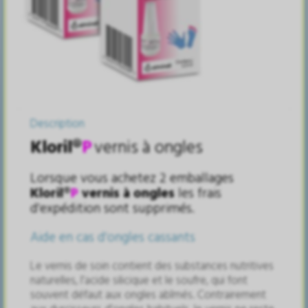
Description
Kloril
®
P
vernis
à
ongles
Lorsque vous achetez 2 emballages
Kloril
®
P
vernis
à
ongles
les frais
d'exp
é
dition sont supprim
é
s.
Aide en cas d'ongles cassants
Le vernis de soin contient des substances nutritives
naturelles, l'acide silicique et le soufre, qui font
souvent d
é
faut aux ongles ab
î
m
é
s. Contrairement