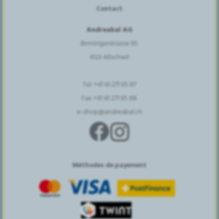
Contact
Andreabal AG
Binningerstrasse 95
4123 Allschwil
Tel. +41 61 271 95 87
Fax +41 61 271 95 88
e-shop@andreabal.ch
Méthodes de payement