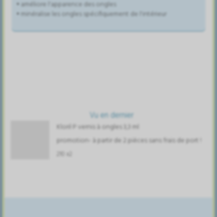
• améliore l'apparence des ongles
• minéralise les ongles spécifiquement de l'intérieur
Vu en dernier
Kloril P vernis à ongles 3,3 ml
promotion- à partir de 2 pièces sans frais de port !
210 x2