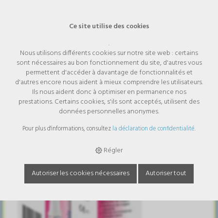
Ce site utilise des cookies
.
Nous utilisons différents cookies sur notre site web : certains
Kloril P vernis à ongles 3,3 ml
sont nécessaires au bon fonctionnement du site, d'autres vous
promotion- à partir de 2 pièces
permettent d'accéder à davantage de fonctionnalités et
sans frais de port !
d'autres encore nous aident à mieux comprendre les utilisateurs.
Ils nous aident donc à optimiser en permanence nos
prestations. Certains cookies, s'ils sont acceptés, utilisent des
données personnelles anonymes.
Pour plus d'informations, consultez
la déclaration de confidentialité
.
Régler
Autoriser les cookies nécessaires
Autoriser tout