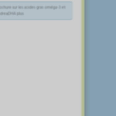
ochure sur les acides gras oméga-3 et
dreaDHA plus