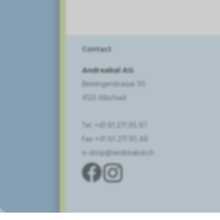
Contact
Andreabal AG
Binningerstrasse 95
4123 Allschwil
Tel. +41 61 271 95 87
Fax +41 61 271 95 88
e-shop@andreabal.ch