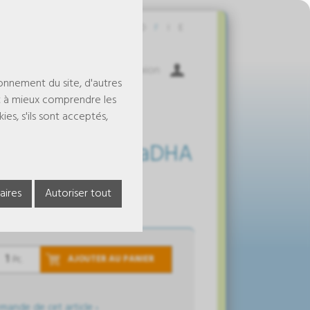
Contact
D
F
I
E
Panier
Connexion
ionnement du site, d'autres
t à mieux comprendre les
es, s'ils sont acceptés,
- Brochure AndreaDHA
aires
Autoriser tout
AJOUTER AU PANIER
Pc.
mande de cet article ›