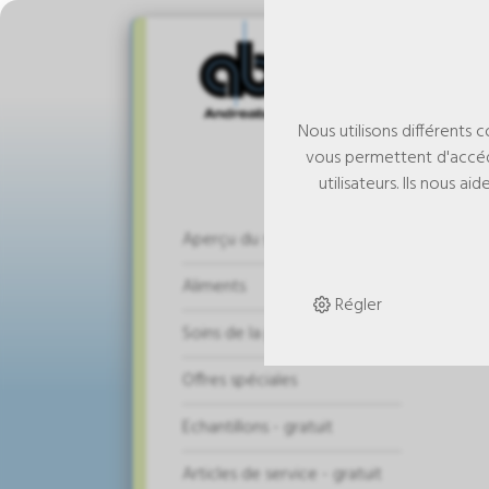
Nous utilisons différents 
vous permettent d'accéd
utilisateurs. Ils nous 
Bro
Aperçu du shop
plu
Aliments
Régler
Soins de la peau
Offres spéciales
Echantillons - gratuit
Articles de service - gratuit