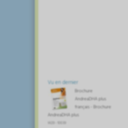
Vu en dernier
Brochure
AndreaDHA plus
français - Brochure
AndreaDHA plus
W29 - 10039