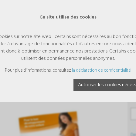
Ce site utilise des cookies
.
cookies sur notre site web : certains sont nécessaires au bon fonct
er à davantage de fonctionnalités et d'autres encore nous aiden
aident donc à optimiser en permanence nos prestations. Certains cooki
utilisent des données personnelles anonymes.
chure AndreaDHA plus français 
Pour plus d'informations, consultez
la déclaration de confidentialité
.
s
Autoriser les cookies nécess
De