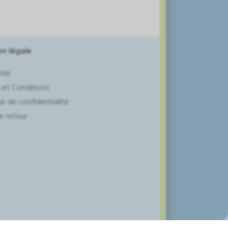
n légale
nte
 et Conditions
ue de confidentialité
e retour