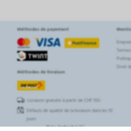
Méthodes de payement
Mentio
Emprei
Termes
Politiq
Droit d
Méthodes de livraison
Livraison gratuite à partir de CHF 100.-
Défauts de qualité de la livraison dans les 10
jours
© by
Andreabal AG